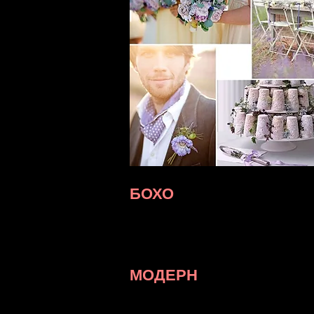
БОХО
Этот вариант идеально подойдет дл
разгуляться! Буйство красок, нес
различных стилей, цыганские и эт
все. Не бойтесь своей фантазии, 
МОДЕРН
Стильно, лаконично и современно 
«Модерн». Вы можете выбрать конт