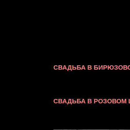
Теперь немного по подробнее.
Выбирая цвет, стоит ориентировать
предпочтения. «Цветные» свадьбы
выбирают подходящий цвет и прид
стильным, а фотографии смотрятс
оформления собственного торжест
или холодный (голубой, синий, мя
об интересных редких тонах.
СВАДЬБА В БИРЮЗОВО
Очень красивый и глубокий, но вм
нужный оттенок для оформления св
лучше прибегнуть к услугам профе
ваша бирюзовая свадьба рискует ст
СВАДЬБА В РОЗОВОМ 
При выборе нужного оттенка розов
— это цвет нежности, любви, чисто