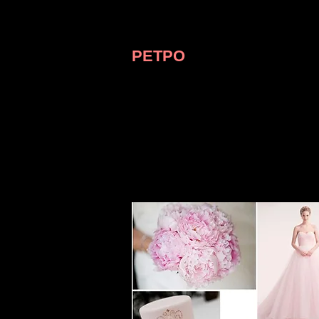
сделать монохромную свадьбу. Ос
шрифтам — приглашения, меню, ка
выполнены в едином стиле!
РЕТРО
Решив организовать свадьбу в стил
определить, какие годы и какая ст
торжестве. Чаще всего молодые в
характеризуется рассветом голлив
развлекательных кабаре и чикагски
и ряд других востребованных тема
мотивам фильма «Великий Гэтсби», 
50-х и другие. Чтобы настроиться 
фильмов соответствующего период
атмосферой и подадут множество 