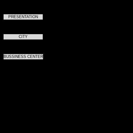
PRESENTATION
CITY
BUSSINESS CENTER
Праздник гармонии и единения двух
данного мероприятия мы учитывая п
сделать вечер ярким и запоминающи
интерактивными блоками, в программ
сентиментальные нотки и море, танце