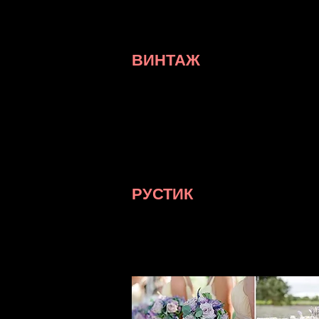
белый цвет, жемчуг, розы, атлас и
одна свадьба в классическом стил
до мелочей — вот девиз такого тор
ВИНТАЖ
В Европе свадьбы в стиле «Винтаж
свадьбы имеют свою историю. Как
вручную, а достались молодоженам
являются семейными реликвиями. 
образы винтажные элементы (особ
свадебном платье мамы или бабуш
декорирования вы можете самостоя
обратиться к профессионалам.
РУСТИК
Рустикальный стиль отличается св
подойдет тем, кто беспокоится о н
стиле «Рустик» преобладают нату
«природных» оттенков без контраст
деревенским или кантри.