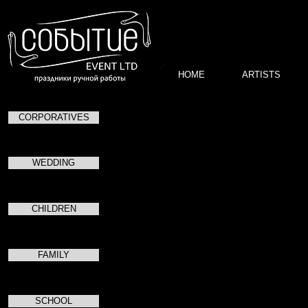
HOME
ARTISTS
CORPORATIVES
Леонид
Фотограф.
WEDDING
Позитивный в общении и очень легкий
CHILDREN
FAMILY
SCHOOL