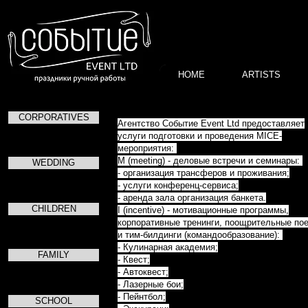
HOME
ARTISTS
CORPORATIVES
Агентство Событие Event Ltd предоставляет
услуги подготовки и проведения MICE-
мероприятия:
M (meeting) - деловые встречи и семинары:
WEDDING
- организация трансферов и проживания;
- услуги конференц-сервиса;
- аренда зала организация банкета.
CHILDREN
I (incentive) - мотивационные программы,
корпоративные тренинги, поощрительные по
и тим-билдинги (командообразование):
- Кулинарная академия;
FAMILY
- Квест;
- Автоквест;
- Лазерные бои;
- Пейнтбол;
SCHOOL