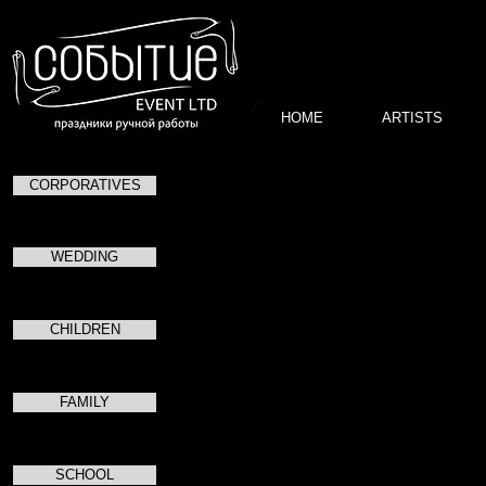
HOME
ARTISTS
CORPORATIVES
Дмитрий
Фотограф.
WEDDING
Профессионал своего дела. Умение з
CHILDREN
FAMILY
SCHOOL