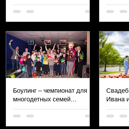
бакала
факуль
им.М.В
Боулинг – чемпионат для
Свадеб
многодетных семей
Ивана 
Муниципального округа
Аэропорт