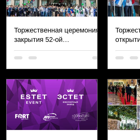
Торжественная церемония
Торжес
закрытия 52-ой
открыти
Международной
Междун
Менделеевской Олимпиады
Мендел
по Химии
по хим