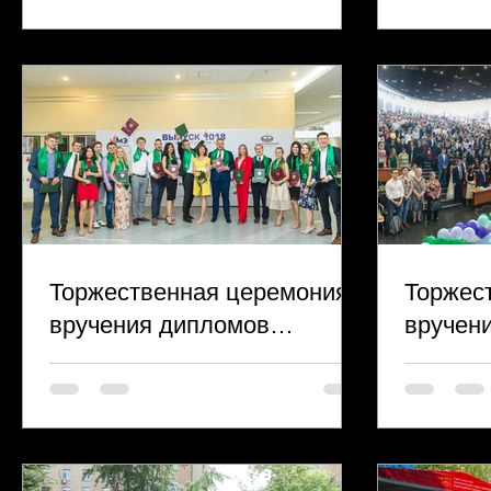
рассвет
Торжественная церемония
Торжес
вручения дипломов
вручен
магистрам экономического
бакала
факультета МГУ
факуль
им.М.В.Ломоносова
им.М.В