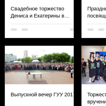
Свадебное торжество
Праздн
Дениса и Екатерины в
посвящ
белоснежном шатре
любви 
«Сказка» Национального
конного парка
Выпускной вечер ГУУ 2017
Торжес
вручен