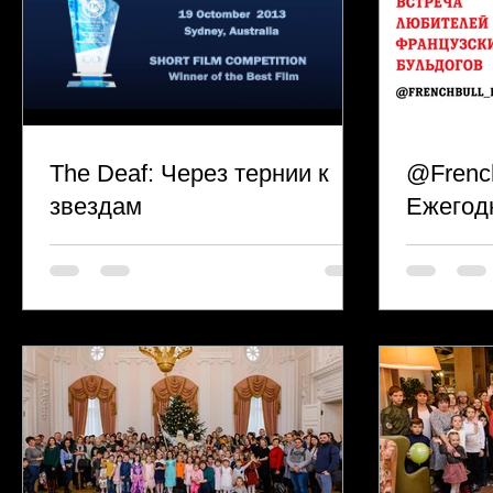
The Deaf: Через тернии к
@French
звездам
Ежегод
любите
бульдо