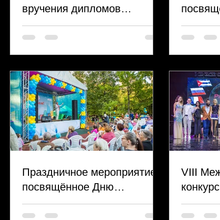
вручения дипломов
посвящ
магистров выпускникам
для жи
Экономического факультета
Муници
МГУ
Аэропо
Праздничное мероприятие,
VIII М
посвящённое Дню
конкур
Муниципального округа
эстрад
Алексеевский
«Пирог