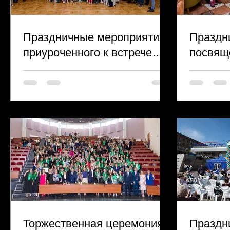
Праздничные мероприятия,
Праздн
приуроченного к встрече
посвящ
Нового 2020 года для
«Мама–
житлей МО Аэропорт
главное
судьбе!
Торжественная церемония
Праздн