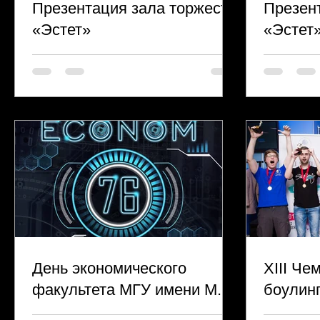
Презентация зала торжеств
Презен
«Эстет»
«Эстет
День экономического
XIII Че
факультета МГУ имени М.В.
боулин
Ломоносова