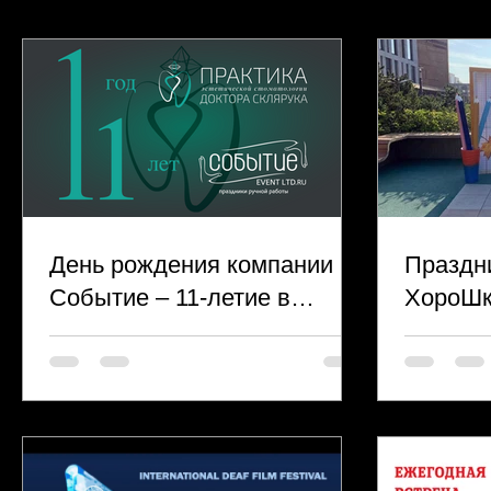
День рождения компании
Праздн
Событие – 11-летие в
ХороШк
партнерской
стоматологической клинике
«Практика» доктора
Алексея Склярука.