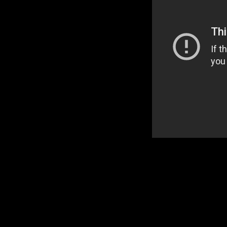
"Официальная позиция Депа
пра