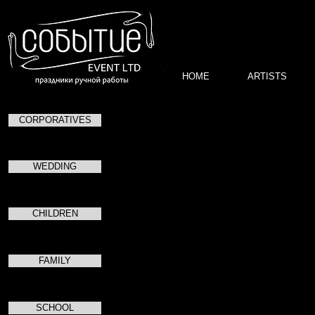
HOME
ARTISTS
CORPORATIVES
Итоги
Департамен
WEDDING
CHILDREN
"Позиция Правительства Мос
FAMILY
SCHOOL