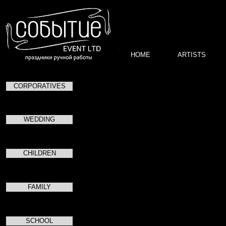
HOME
ARTISTS
CORPORATIVES
Шоу театра рук
WEDDING
Пластический театр рук создаёт эффек
номера и шоу-программы, смело экспе
театрально-зрелищными формами, поло
активно реализует их. Основные напра
CHILDREN
неоновое шоу, в сочетании с великоле
пластики человеческого тела - все это и 
FAMILY
SCHOOL