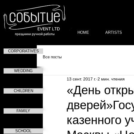
HOME
ARTISTS
CORPORATIVES
Все посты
WEDDING
13 сент. 2017 г.
2 мин. чтения
«День откр
CHILDREN
дверей»Гос
FAMILY
казенного у
SCHOOL