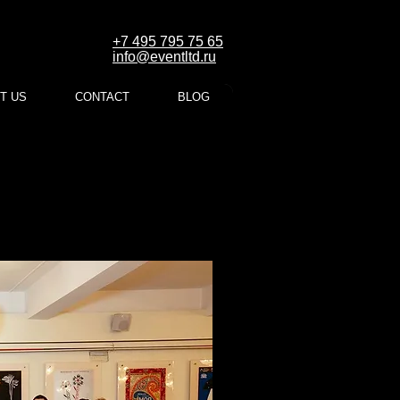
+7 495 795 75 65
info@eventltd.ru
T US
CONTACT
BLOG
лушка»