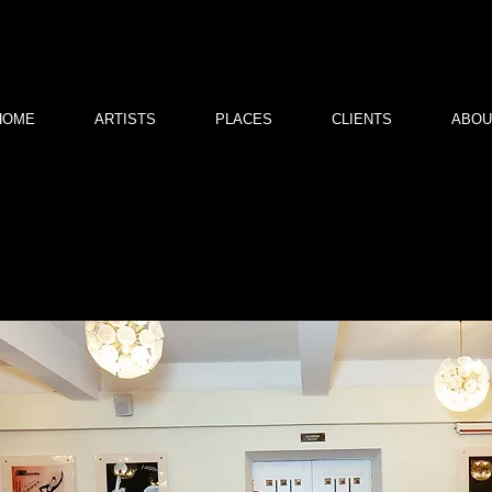
HOME
ARTISTS
PLACES
CLIENTS
ABOU
Дружеский прием на мюзикле «Зо
14 ноября 2021 года
в Театре Оперетты