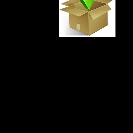
ВАЖНО!
Данная страница доступна только по ссылке.
Страница скрыта из результатов поисковиков в интернете и не от