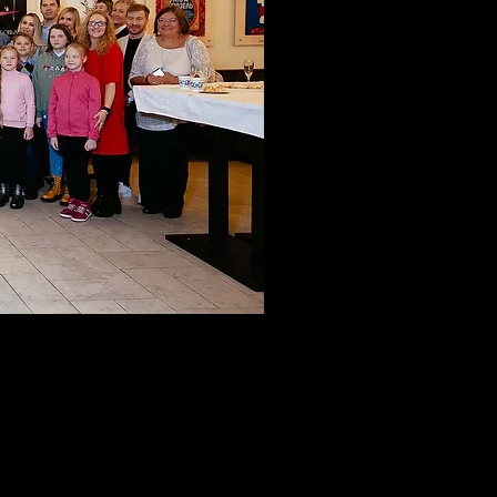
рхивом