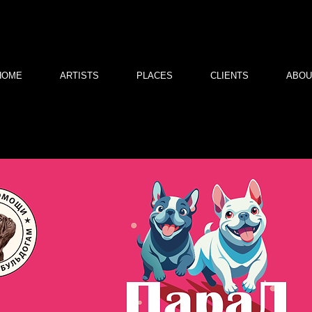
HOME
ARTISTS
PLACES
CLIENTS
ABOU
French Bull Help
Центр помощи французским буль