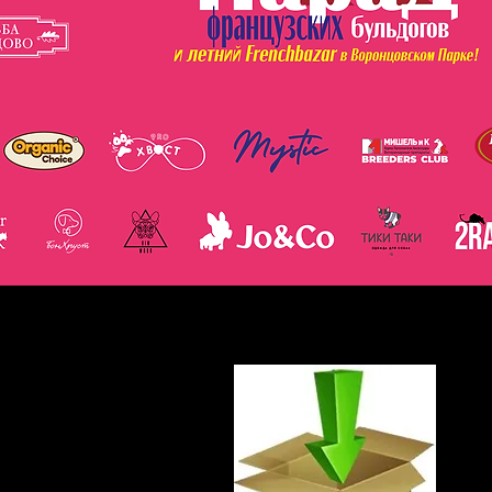
Для скачивания фотографий единым 
нажмите ↓сюда ↓