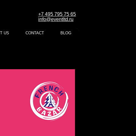
+7 495 795 75 65
info@eventltd.ru
T US
CONTACT
BLOG
догам