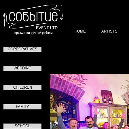
HOME
ARTISTS
CORPORATIVES
в каф
WEDDING
CHILDREN
FAMILY
SCHOOL