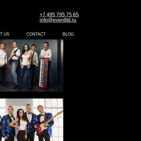
+7 495 795 75 65
info@eventltd.ru
T US
CONTACT
BLOG