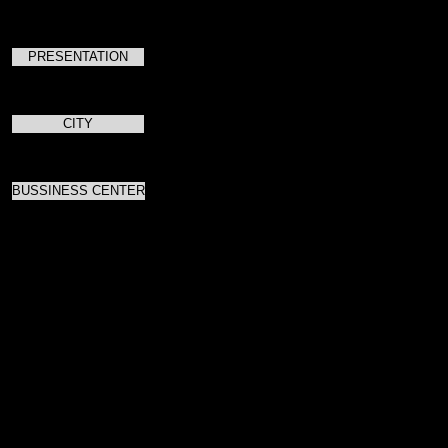
Исходя из возрастных особенностей ребят, по 
развлекательную программу.
PRESENTATION
CITY
BUSSINESS CENTER