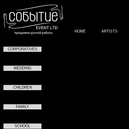
HOME
ARTISTS
CORPORATIVES
Модельная школа Фей
WEDDING
Данная программа предназначена для детей в во
является интерактивной и полностью увлекающ
CHILDREN
занятий, постоянно сменяющихся одно за други
Позволит освоить:
— Актерское мастерство;
— Конструирование моделей одежды;
FAMILY
— Изготовление аксессуаров своими руками;
— Дефиле;
— Демонстрация одежды на подиуме.
SCHOOL