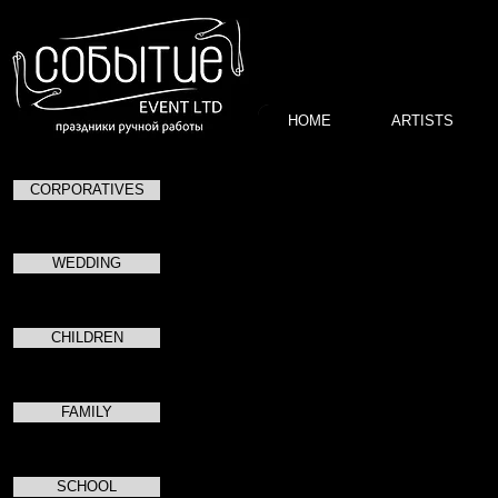
HOME
ARTISTS
CORPORATIVES
Александр Федоров
Актер, ведущий, режиссер
WEDDING
Образование: Театральный Институт имени Щук
ОГИИИ им. Л.и М. Ростроповичей (Актер драмат
Участник лаборатории для режиссеров под рук
CHILDREN
артиста РФ, лауреата Государственных премий
художественного руководителя МДТ - Театра Е
Абрамовича Додина
FAMILY
Опыт работы более 10 лет.
Работа на ТВ, радио, съемки в кино а также пр
мероприятий.
SCHOOL