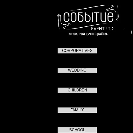
CORPORATIVES
Алексей
Ведущий, а
WEDDING
Окончил Школ
им. А.П. Чехо
CHILDREN
С 1997 года 
дней рождений
проведение вы
FAMILY
Работал с так
информационно
SCHOOL
рекламное аге