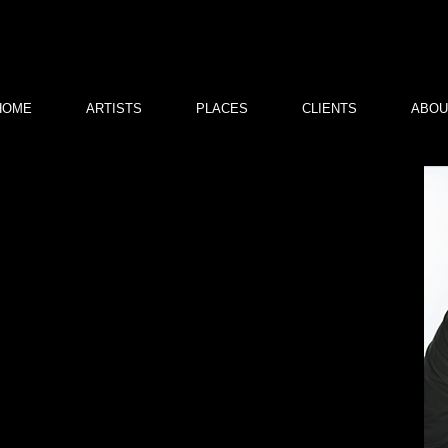
HOME
ARTISTS
PLACES
CLIENTS
ABOU
 Субботин
ктер, постановщик.
у-Студию им. Вл. Немировича-Данченко при МХАТ
ва. Актерский факультет худ. рук. О.Н. Ефремов.
занимается проведением свадеб, корпоративных мероприятий,
, юбилеев, детских праздников, конкурсов красоты,
ставок, промо акции, презентаций концертов.
ими компаниями как: Группа компаний "Легион",
е агентство "Медиа - Шторм", журнал "Из рук в руки. Авто",
нтство "Свой Групп", группа компаний недвижимости