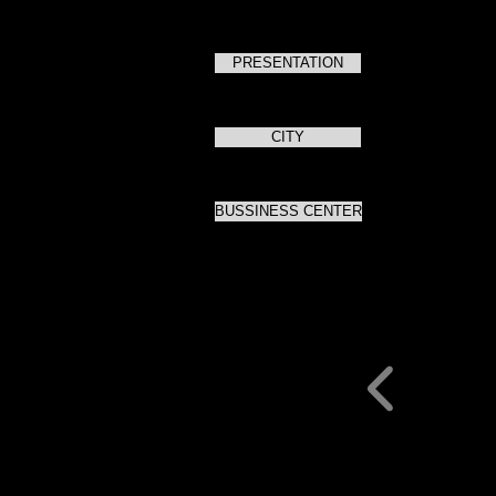
"Мортон", МИС
танцев "Марте
PRESENTATION
Банк ВТБ24.
На данный мо
CITY
Дополнительно
жизнерадостн
BUSSINESS CENTER