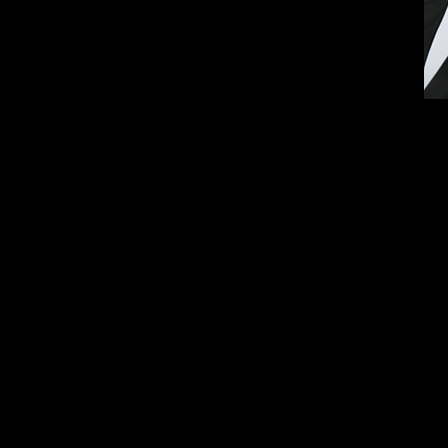
 "Джек Пот", игорный дом "Достоевский", студия бальных
", IV ралли классических автомобилей «Золотое кольцо»,
мент работает актером в МДГТ им. Рубена Симонова.
: инициативный, ответственный, энергичный,
ый.