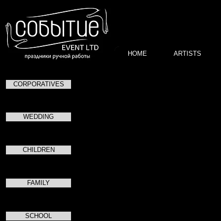
HOME
ARTISTS
CORPORATIVES
Ирина Климова
WEDDING
Ирина Климова – Заслуженная арти
эстрадная певица, кинопродюсер, а
телевидения.
CHILDREN
Актриса, эстрадная певица и телев
снимается как в полнометражных фи
сериалах. Ирина Климова стала зв
FAMILY
«Зимняя вишня».
Участница телевизионных шоу цен
каналов.
SCHOOL