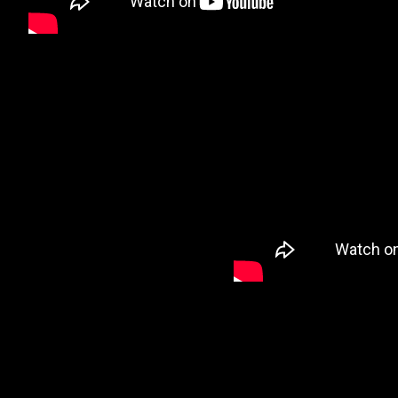
Фо
Свадебн
Андр