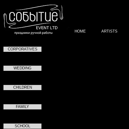
HOME
ARTISTS
CORPORATIVES
Свадебное торжеств
Андрея и Дарьи.
WEDDING
Душевный праздник в крас
шале «Золотой Осет
CHILDREN
FAMILY
SCHOOL