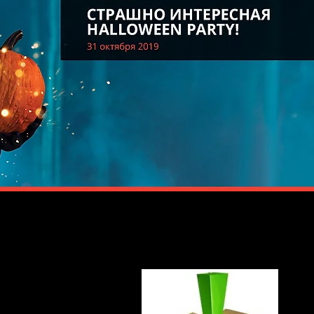
Для скачивания фотографий единым ар
нажмите ↓ сюда ↓