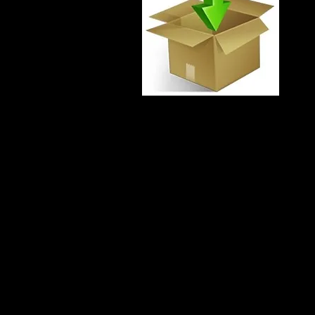
ВАЖНО!
Данная страница доступна только по ссылке
Страница скрыта из результатов поисковиков в интернете и не о