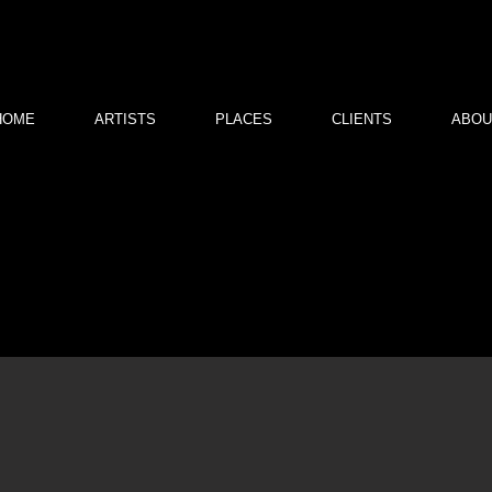
HOME
ARTISTS
PLACES
CLIENTS
ABOU
Благотворительная выставка художественн
юристов в поддержку подростков, попавш
жизненную ситуацию
09 июня 2021 года
в дизайн-заводе «Флакон»