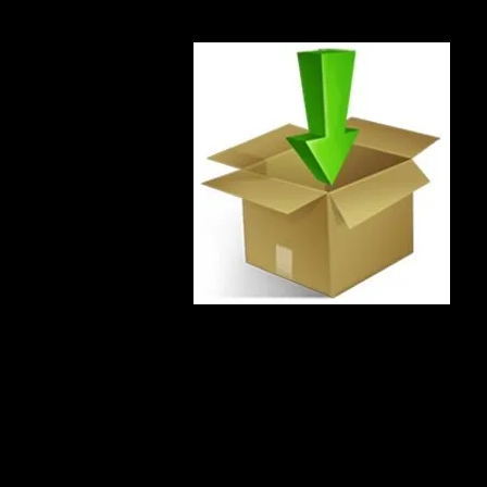
нажмите ↓ сюда ↓
ВАЖНО!
Данная страница доступна только по ссылке.
Страница скрыта из результатов поисковиков в интернете и не от