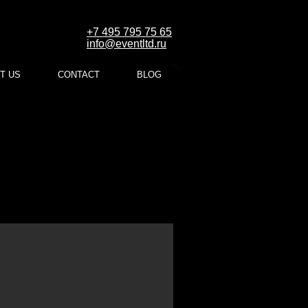
+7 495 795 75 65
info@eventltd.ru
T US
CONTACT
BLOG
ых и фоторабот
им в трудную