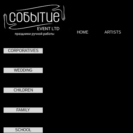
HOME
ARTISTS
CORPORATIVES
Спасибо за то, что были 
WEDDING
Для скачивания фотографий единым ар
CHILDREN
↓
сюда
↓
FAMILY
SCHOOL