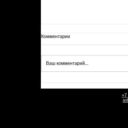
Комментарии
Ваш комментарий...
+7
День рождения компании Событи
in
летие в партнерской стоматолог
клинике «Практика» доктора Але
Склярука.