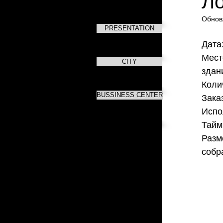
Л
Обнов
PRESENTATION
Дата
Мест
CITY
здан
Коли
BUSSINESS CENTER
Зака
Испо
Тайм
Разм
собр