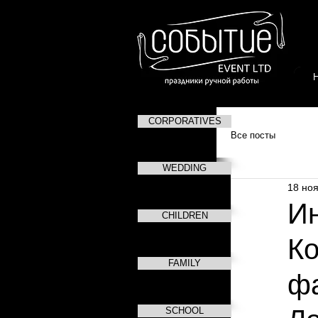
CORPORATIVES
Все посты
WEDDING
18 ноя
Ин
CHILDREN
Ко
FAMILY
фа
SCHOOL