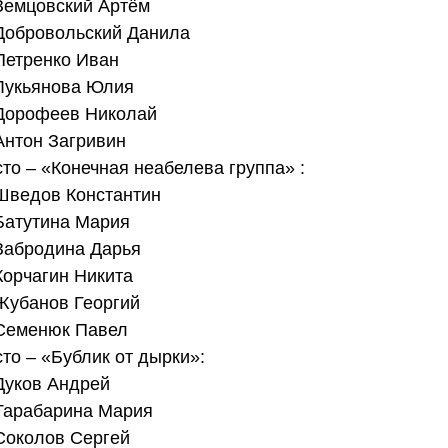
Земцовский Артём  
Добровольский Данила  
Петренко Иван  
Лукьянова Юлия  
Дорофеев Николай  
Антон Загривин 
сто – «Конечная неабелева группа» : 
Шведов Константин  
Батутина Мария  
Забродина Дарья  
Корчагин Никита  
Жубанов Георгий  
Семенюк Павел 
сто – «Бублик от дырки»: 
Дуков Андрей  
Тарабарина Мария  
Соколов Сергей  