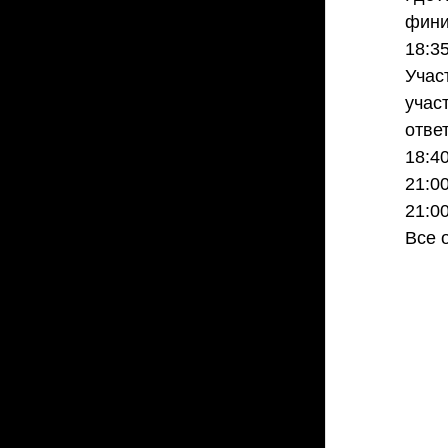
фини
18:3
Учас
учас
отве
18:4
21:0
21:0
Все 