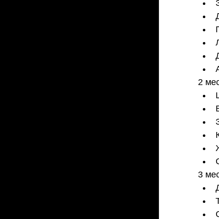
2 ме
3 ме