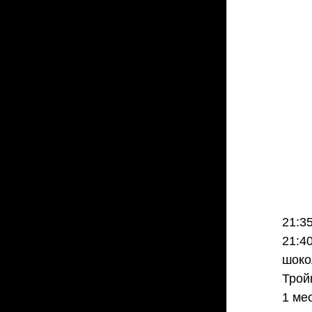
21:3
21:4
шоко
Трой
1 ме