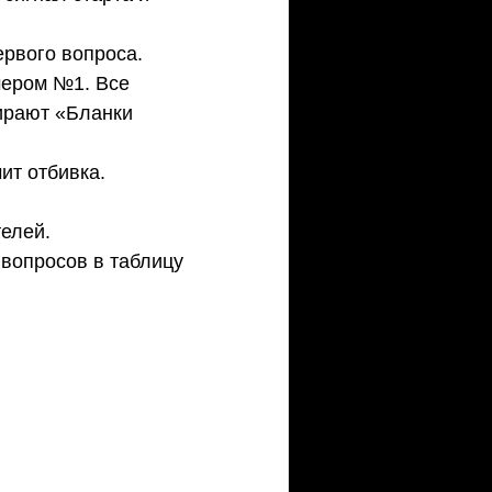
рвого вопроса. 
мером №1. Все 
ирают «Бланки 
ит отбивка.
телей.
 вопросов в таблицу