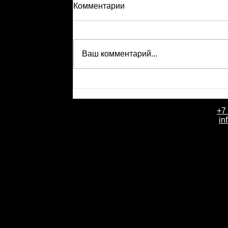
Комментарии
Ваш комментарий...
+7
День рождения компании Событи
in
летие в партнерской стоматолог
клинике «Практика» доктора Але
Склярука.