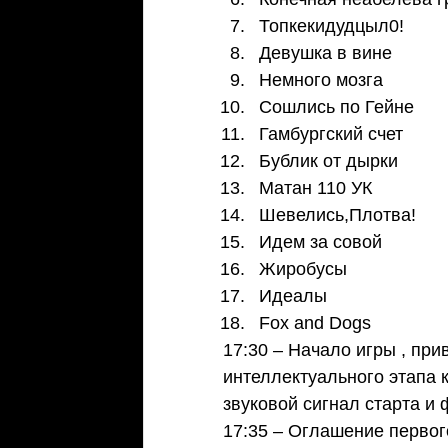
Топкекидудцыл0!  
Девушка в вине  
Немного мозга  
Сошлись по Гейне  
Гамбургский счет  
Бублик от дырки  
Матан 110 УК  
Шевелись,Плотва!  
Идем за совой  
Жиробусы  
Идеалы  
Fox and Dogs 
17:30 – Начало игры , пр
интеллектуального этапа 
звуковой сигнал старта и
17:35 – Оглашение первог