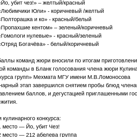
«Йо, убит чез!» – желтый/красный  
«Любимчики Юли» - коричневый /желтый  
«Полторашка и ко» - красный/белый  
«Пропахшие кентом» – зеленый/коричневый  
«Гомологи нулевые» - красный/зеленый  
«Отряд Богачёва» - белый/коричневый 
баллы команд жюри вносили по итогам приготовлени
ой команды в Бланк голосования члена жюри Кулина
курса групп» Мехмата МГУ имени М.В.Ломоносова
нарный этап завершился снятием пробы блюд члена
авлением баллов, и дегустацией приглашенными гос
жития.
и кулинарного конкурса: 
1 место — Йо, убит Чез!  
2 место — 212 абелева группа  