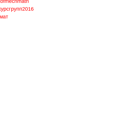
tofmechmath
курсгрупп2016
мат