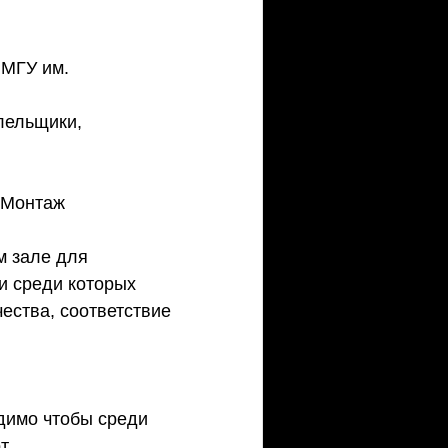
 МГУ им. 
лельщики, 
 Монтаж 
м зале для 
и среди которых 
ества, соответствие 
димо чтобы среди 
.   