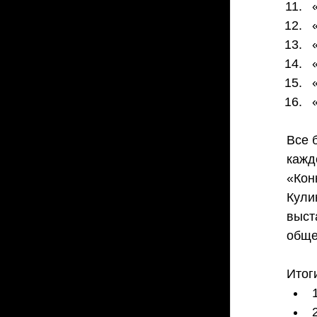
Все 
кажд
«Кон
Кули
выст
обще
Итог