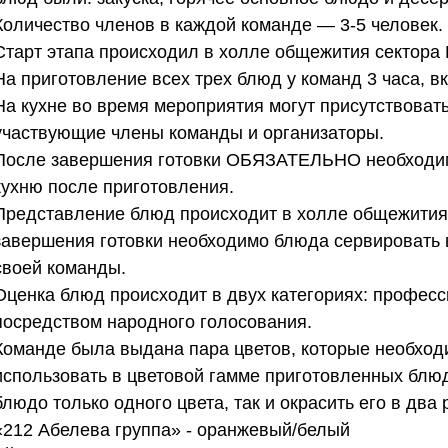
Количество членов в каждой команде — 3-5 человек. 
Старт этапа происходил в холле общежития сектора 
На приготовление всех трех блюд у команд 3 часа, вк
На кухне во время мероприятия могут присутствовать
участвующие члены команды и организаторы.   
После завершения готовки ОБЯЗАТЕЛЬНО необходим
кухню после приготовления.   
Представление блюд происходит в холле общежития 
завершения готовки необходимо блюда сервировать в
своей команды.   
Оценка блюд происходит в двух категориях: профес
посредством народного голосования.   
Команде была выдана пара цветов, которые необход
использовать в цветовой гамме приготовленных блюд
блюдо только одного цвета, так и окрасить его в два 
«212 Абелева группа» - оранжевый/белый  