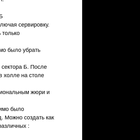
  
Б  
лючая сервировку.   
 только 
о было убрать 
сектора Б. После 
 холле на столе 
сиональным жюри и 
имо было 
. Можно создать как 
различных :  