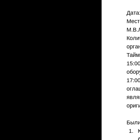
Дата:
Мест
М.В.
Коли
орга
Тайм
15:0
обор
17:0
огла
явля
ориг
Были