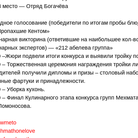
3 место — Отряд Богачёва 
дное голосование (победители по итогам пробы блюд
ропахшие Кентом»
нарная викторина (ответившие на наибольшее кол-в
нарных экспертов) — «212 абелева группа»
0 –Жюри подвели итоги конкурса и выявили тройку п
0 – Торжественная церемония награждения тройки ли
дителей получили дипломы и призы – столовый набор
нные фартуки и принадлежности.
 – Уборка кухонь.
0 – Финал Кулинарного этапа конкурса групп Мехмат
Ломоносова.
lowmeto
hmathonelove