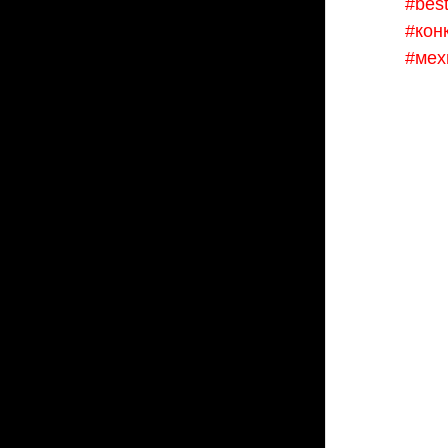
#bes
#кон
#мех