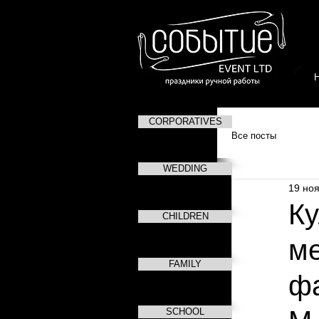
CORPORATIVES
Все посты
WEDDING
19 ноя
Ку
CHILDREN
ме
FAMILY
фа
SCHOOL