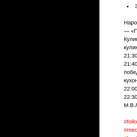
Наро
— «П
Кули
кули
21:3
21:4
побе
кухо
22:00
22:3
М.В.
#fol
#mec