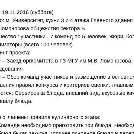
 19.11.2016 (суббота)
о: м. Университет, кухни 3 и 4 этажа Главного здания
Ломоносова общежития сектора Б
чество : участники - 7 команд по 5 человек, жюри, бо
низаторы (всего 100 человек)
инг проекта:
0 – Заезд оргкомитета в ГЗ МГУ им М.В. Ломоносова.
удования
0 – Сбор команд участников и размещение в основно
шения правил конкурса и критериев оценки, главным
ются: Сервировка блюда, внешний вид, вкусовые кач
иналу блюда.
 оглашены правила кулинарного этапа: 
Команде необходимо приготовить три блюда. Необхо
блюд были: закуска, горячее основное блюдо и десерт