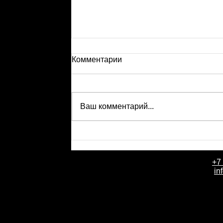
Комментарии
Ваш комментарий...
+7
День рождения компании Событи
in
летие в партнерской стоматолог
клинике «Практика» доктора Але
Склярука.