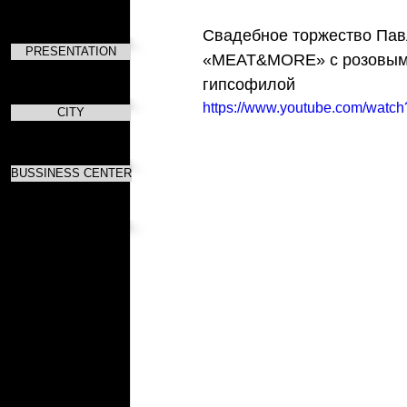
Свадебное торжество Павл
PRESENTATION
«MEAT&MORE» с розовым з
гипсофилой
https://www.youtube.com/watc
CITY
BUSSINESS CENTER