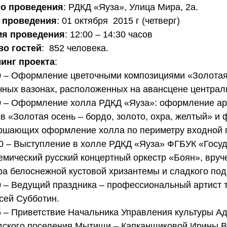
о проведения
: РДКД «Яуза», Улица Мира, 2а. 
 проведения
: 01 октября  2015 г (четверг) 
я проведения
: 12:00 – 14:30 часов 
во гостей
:  852 человека. 
инг проекта
: 
0 – Оформление цветочными композициями «Золотая 
чных вазонах, расположенных на авансцене централь
0 – Оформление холла РДКД «Яуза»: оформление арк
в «Золотая осень – бордо, золото, охра, желтый» и 
ршающих оформление холла по периметру входной гр
емический русский концертный оркестр «Боян», вруч
ра белоснежной кустовой хризантемы и сладкого под
0 – Ведущий праздника – профессиональный артист т
сей Субботин. 
5 – Приветствие Начальника Управления культуры А
дского поселения Мытищи – Капканщиковой Ирины В