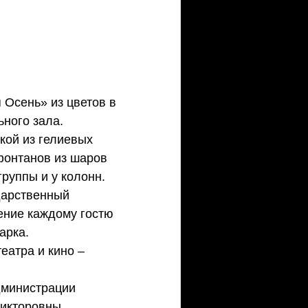
Осень» из цветов в 
ного зала. 
ой из гелиевых 
фонтанов из шаров 
уппы и у колонн. 
ение каждому гостю 
арка. 
еатра и кино – 
дминистрации 
икторовны. 