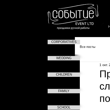
CORPORATIVES
Все посты
WEDDING
1 окт. 
П
CHILDREN
сл
FAMILY
п
SCHOOL