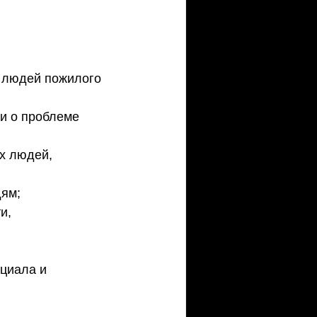
м людей пожилого 
и о проблеме 
х людей, 
ям; 
и, 
нциала и 