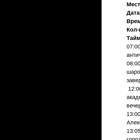
Мест
Дата
Врем
Кол-
Тайм
07:0
анти
08:0
шаро
заве
 12:00 – Выступление в холле РДКД «Яуза» ФГБУК «Государственный 
акад
вече
13:0
Алек
13:0
горо