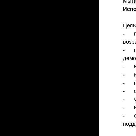
Мыти
Исп
Цель
-   
возра
-   
демо
-   
-    
-   
-   
-    
-    
-   
подд