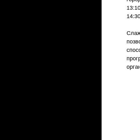
13:1
14:3
Слаж
позв
спос
прог
орга