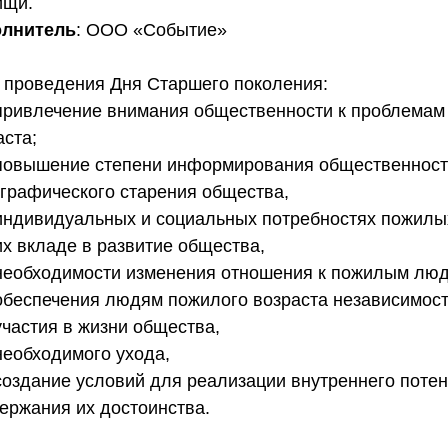
щи. 
олнитель
: ООО «Событие» 
 проведения Дня Старшего поколения: 
   привлечение внимания общественности к проблема
ста; 
   повышение степени информирования общественност
графического старения общества, 
   индивидуальных и социальных потребностях пожилы
  их вкладе в развитие общества, 
   необходимости изменения отношения к пожилым люд
   обеспечения людям пожилого возраста независимост
  участия в жизни общества, 
  необходимого ухода, 
   создание условий для реализации внутреннего поте
ержания их достоинства. 