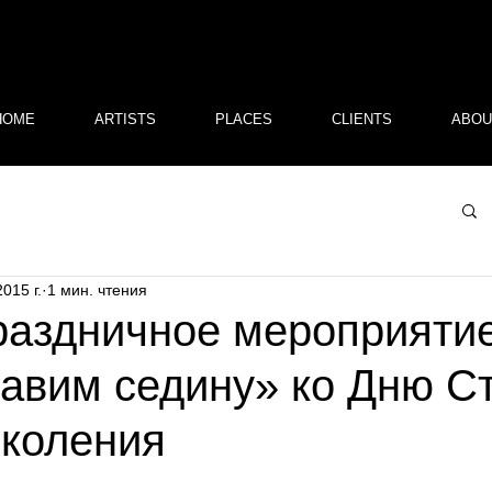
HOME
ARTISTS
PLACES
CLIENTS
ABOU
2015 г.
1 мин. чтения
раздничное мероприяти
авим седину» ко Дню С
околения