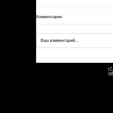
Комментарии
Ваш комментарий...
+7
День рождения компании Событи
in
летие в партнерской стоматолог
клинике «Практика» доктора Але
Склярука.