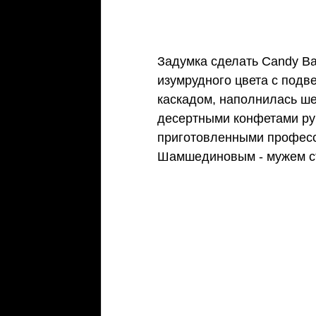
Задумка сделать Candy B
изумрудного цвета с подве
каскадом, наполнилась ше
десертными конфетами руч
приготовленными професс
Шамшединовым - мужем ст