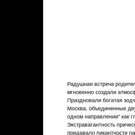
Радушная встреча родител
мгновенно создали атмос
Праздновали богатая зод
Москва, объединенные дву
одном направлении" как г
Экстравагантность причес
придавало пикантности па