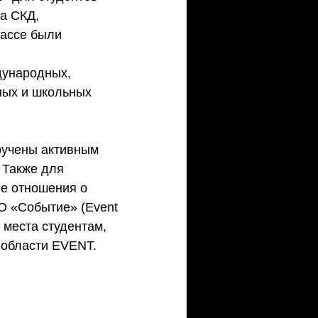
а СКД, 
лассе были 
дународных, 
ных и школьных 
ручены активным 
 Также для 
е отношения о 
О «Событие» (Event 
 места студентам, 
области EVENT.   