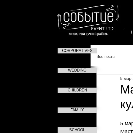
CORPORATIVES
Все посты
WEDDING
5 мар.
М
CHILDREN
ку
FAMILY
5 ма
SCHOOL
Маст