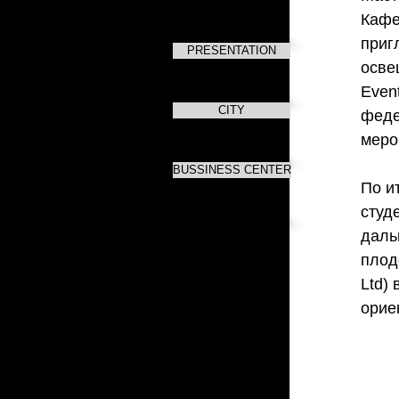
Кафе
приг
PRESENTATION
осве
Even
CITY
феде
меро
BUSSINESS CENTER
По и
студ
даль
плод
Ltd)
орие