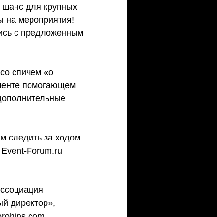
й шанс для крупных 
ы на мероприятия! 
лись с предложенным 
со спичем «о 
ументе помогающем 
 дополнительные 
м следить за ходом 
Event-Forum.ru 
ссоциация 
й директор», 
rohins.com, 