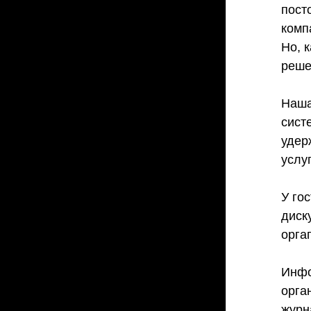
пост
комп
Но, 
реше
Наша
сист
удер
услу
У го
диск
орга
Инфо
орга
журн