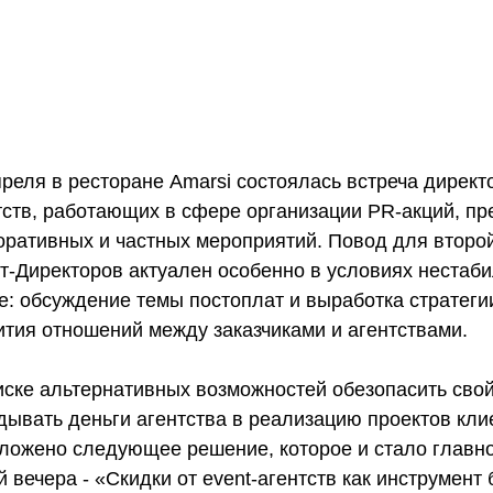
преля в ресторане Amarsi состоялась встреча директ
тств, работающих в сфере организации PR-акций, пр
оративных и частных мероприятий. Повод для второй
т-Директоров актуален особенно в условиях нестаби
е: обсуждение темы постоплат и выработка стратеги
ития отношений между заказчиками и агентствами.  
иске альтернативных возможностей обезопасить свой 
дывать деньги агентства в реализацию проектов кли
ложено следующее решение, которое и стало главн
й вечера - «Скидки от event-агентств как инструмент 