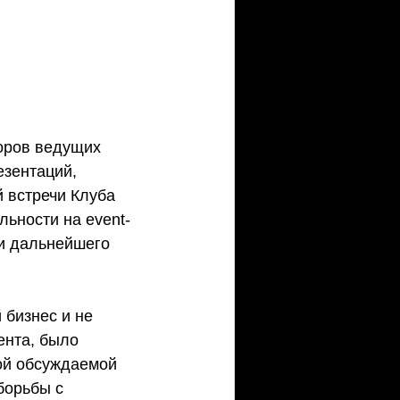
оров ведущих 
езентаций, 
 встречи Клуба 
льности на event-
и дальнейшего 
бизнес и не 
ента, было 
ой обсуждаемой 
борьбы с 