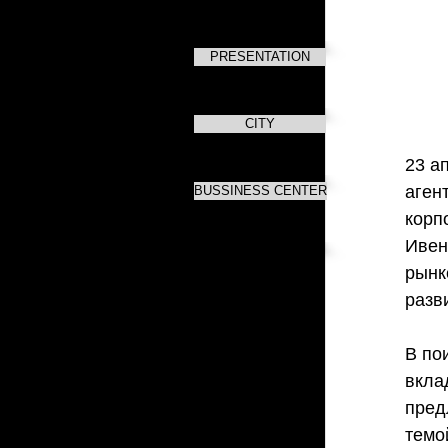
PRESENTATION
CITY
23 а
аген
BUSSINESS CENTER
корп
Ивен
рынк
разв
В по
вкла
пред
темо