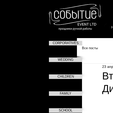
CORPORATIVES
Все посты
WEDDING
23 апр
Вт
CHILDREN
Д
FAMILY
SCHOOL