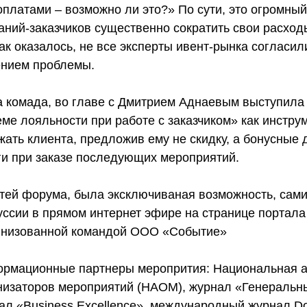
оплатами – возможно ли это?» По сути, это огромны
аний-заказчиков существенно сократить свои расход
как оказалось, не все эксперты ивент-рынка согласи
нием проблемы. 
 комада, во главе с Дмитрием Аднаевым выступила 
еме лояльности при работе с заказчиком» как инстр
жать клиента, предложив ему не скидку, а бонусные
ги при заказе последующих мероприятий. 
стей форума, была эксключиваная возможность, сами
уссии в прямом интернет эфире на странице портала 
гнизованной командой ООО «Событие» 
рмационные партнеры меропрития: Национальная а
низаторов мероприятий (НАОМ), журнал «Генеральны
ал «Business Excellence», международный журнал Do