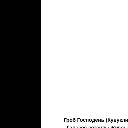
Гроб Господень (Кувукли
- Галерея ротонды Живоно